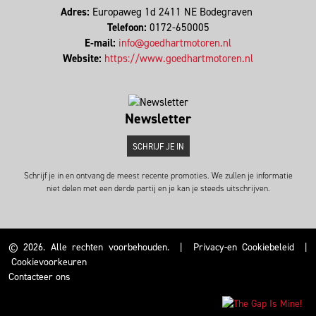
Adres:
Europaweg 1d 2411 NE Bodegraven
Telefoon:
0172-650005
E-mail:
info@goedhartmotoren.nl
Website:
https://www.goedhartmotoren.nl
Newsletter
SCHRIJF JE IN
Schrijf je in en ontvang de meest recente promoties. We zullen je informatie
niet delen met een derde partij en je kan je steeds uitschrijven.
© 2026. Alle rechten voorbehouden.
|
Privacy-en Cookiebeleid
|
Cookievoorkeuren
Contacteer ons