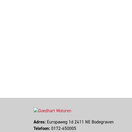
Adres:
Europaweg 1d 2411 NE Bodegraven
Telefoon:
0172-650005