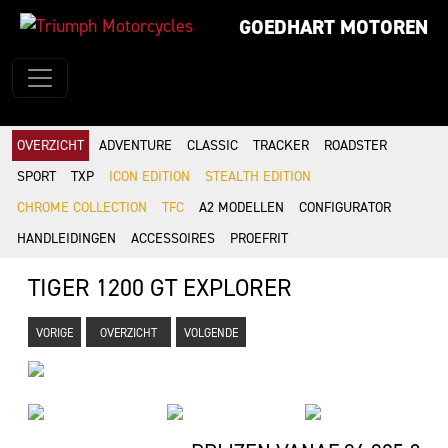
GOEDHART MOTOREN
OVERZICHT
ADVENTURE
CLASSIC
TRACKER
ROADSTER
SPORT
TXP
ICON EDITION
STEALTH EDITION
CHROME COLLECTION
TFC
A2 MODELLEN
CONFIGURATOR
HANDLEIDINGEN
ACCESSOIRES
PROEFRIT
TIGER 1200 GT EXPLORER
VORIGE
OVERZICHT
VOLGENDE